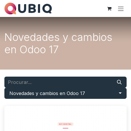
Pular para o conteúdo
Novedades y cambios
en Odoo 17
Novedades y cambios en Odoo 17