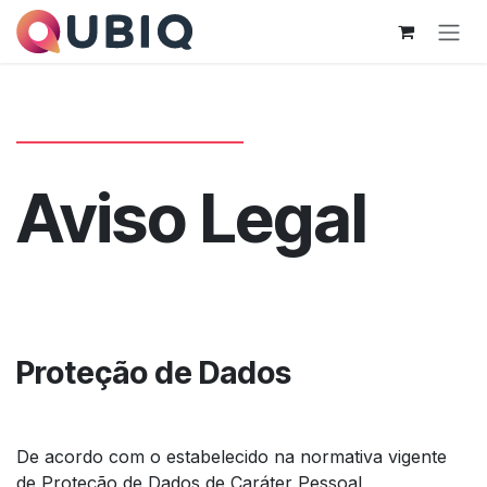
Pular para o conteúdo
Aviso Legal
Proteção de Dados
De acordo com o estabelecido na normativa vigente
de Proteção de Dados de Caráter Pessoal,