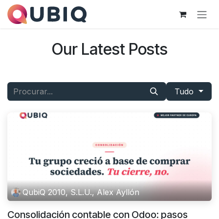
Pular para o conteúdo
Our Latest Posts
Tudo
QubiQ 2010, S.L.U., Alex Ayllón
Consolidación contable con Odoo: pasos