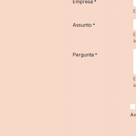
Empresa
*
E
Assunto
*
E
à
Pergunta
*
E
à
Ac