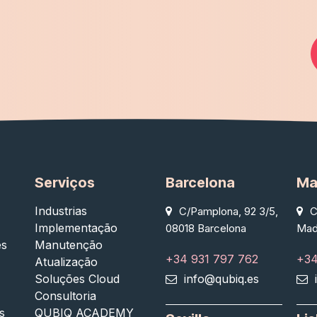
Serviços
Barcelona
Ma
Industrias
C/Pamplona, 92 3/5,
C
Implementação
08018 Barcelona
Mad
es
Manutenção
+34 931 797 762
+34
Atualização
Soluções Cloud
info@qubiq.es
Consultoria
s
QUBIQ ACADEMY