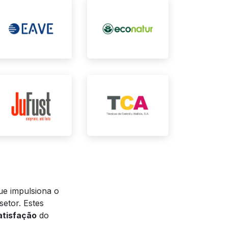
e impulsiona o
etor. Estes
atisfação
do