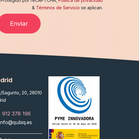
Protegido por reCAPTCHA,
Política de privacidad
&
Términos de Servicio
se aplican.
Enviar
drid
/Sagunto, 20, 28010
rid
 912 378 196
info@qubiq.es