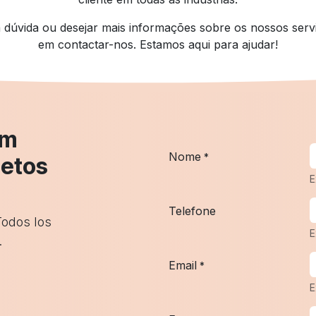
a dúvida ou desejar mais informações sobre os nossos servi
em contactar-nos. Estamos aqui para ajudar!
em
Nome
*
jetos
E
Telefone
Todos los
E
.
Email
*
E