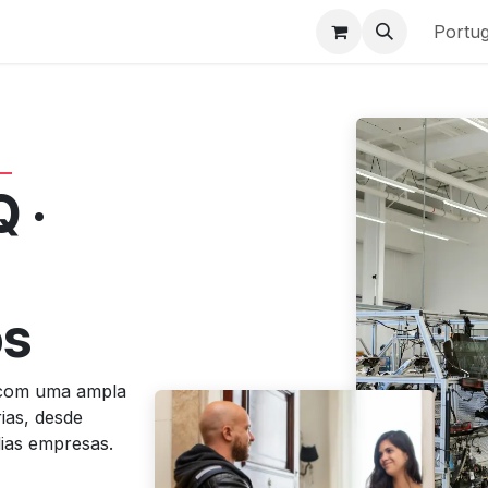
os
Produtos
Quem somos
Casos de Sucesso
Portu
 ·
ós
 com uma ampla
rias, desde
ias empresas.