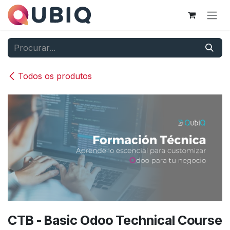
Pular para o conteúdo
Todos os produtos
CTB - Basic Odoo Technical Course