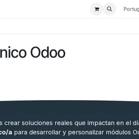
os
Produtos
Quem somos
Casos de Sucesso
Portu
cnico Odoo
es crear soluciones reales que impactan en el 
co/a
para desarrollar y personalizar módulos O