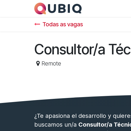
Pular para o conteúdo
Os Nossos serviç
Todas as vagas
Consultor/a Té
Remote
¿Te apasiona el desarrollo y quier
buscamos un/a
Consultor/a Técni