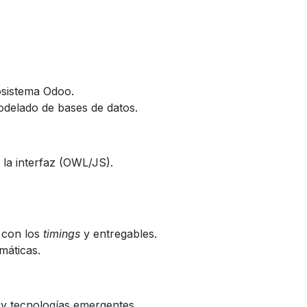
osistema Odoo.
odelado de bases de datos.
 la interfaz (OWL/JS).
 con los
timings
y entregables.
máticas.
y tecnologías emergentes.