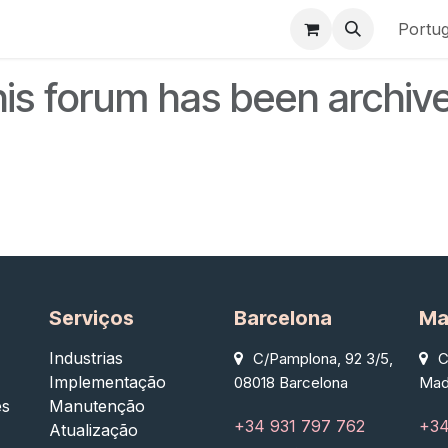
os
Produtos
Quem somos
Casos de Sucesso
Portu
is forum has been archiv
Serviços
Barcelona
Ma
Industrias
C/Pamplona, 92 3/5,
C
Implementação
08018 Barcelona
Mad
es
Manutenção
+34 931 797 762
+34
Atualização