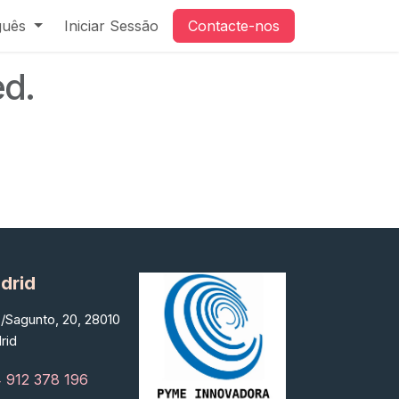
guês
Iniciar Sessão
Contacte-nos
ed.
drid
/Sagunto, 20, 28010
rid
 912 378 196