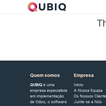
Pular para o conteúdo
Os Nossos serviç
Th
Quem somos
Empresa
QUBIQ
é uma
Inicio
empresa especialista
A Nossa Equipa
em implementação
Os Nossos Client
de Odoo, o software
Junte-se a Nós