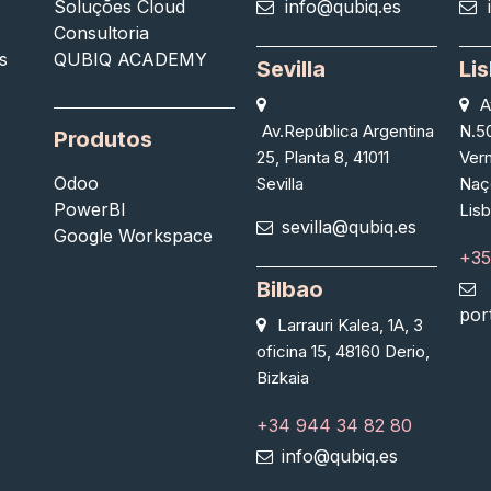
Soluções Cloud
info@qubiq.es
Consultoria
s
QUBIQ ACADEMY
Sevilla
Li
A
Av.República Argentina
N.50
Produtos
25, Planta 8, 41011
Ver
Odoo
Sevilla
Naç
PowerBI
Lis
sevilla@qubiq.es
Google Workspace
+35
Bilbao
por
Larrauri Kalea, 1A, 3
oficina 15, 48160 Derio,
Bizkaia
+34 944 34 82 80
info@qubiq.es