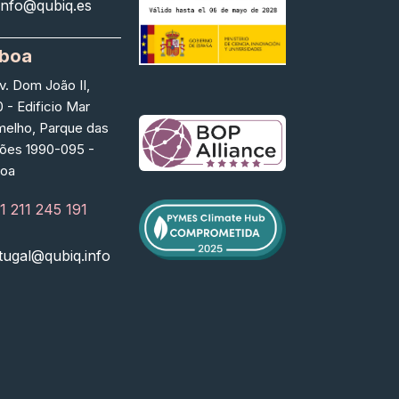
info@qubiq.es
sboa
v. Dom João II,
 - Edificio Mar
melho, Parque das
ões 1990-095 -
boa
1 211 245 191
tugal@qubiq.info