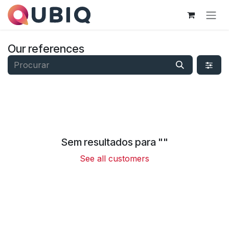
Pular para o conteúdo
Our references
Sem resultados para "
"
See all customers