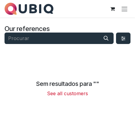
Pular para o conteúdo
Our references
Sem resultados para "
"
See all customers